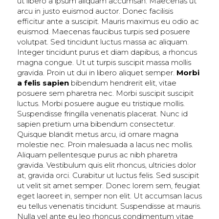
ut libero a ipsum aliquam accumsan. Maecenas ut
arcu in justo euismod auctor. Donec facilisis
efficitur ante a suscipit. Mauris maximus eu odio ac
euismod. Maecenas faucibus turpis sed posuere
volutpat. Sed tincidunt luctus massa ac aliquam.
Integer tincidunt purus et diam dapibus, a rhoncus
magna congue. Ut ut turpis suscipit massa mollis
gravida. Proin ut dui in libero aliquet semper.
Morbi
a felis sapien
bibendum hendrerit elit, vitae
posuere sem pharetra nec. Morbi suscipit suscipit
luctus. Morbi posuere augue eu tristique mollis.
Suspendisse fringilla venenatis placerat. Nunc id
sapien pretium urna bibendum consectetur.
Quisque blandit metus arcu, id ornare magna
molestie nec. Proin malesuada a lacus nec mollis.
Aliquam pellentesque purus ac nibh pharetra
gravida. Vestibulum quis elit rhoncus, ultricies dolor
at, gravida orci. Curabitur ut luctus felis. Sed suscipit
ut velit sit amet semper. Donec lorem sem, feugiat
eget laoreet in, semper non elit. Ut accumsan lacus
eu tellus venenatis tincidunt. Suspendisse at mauris.
Nulla vel ante eu leo rhoncus condimentum vitae