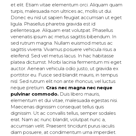
et elit. Etiam vitae elementum orci. Aliquam quam
turpis, malesuada non ultrices ac, mollis ut dui.
Donec eu nisl ut sapien feugiat accumsan ut eget
ligula. Phasellus pharetra gravida est id
pellentesque. Aliquam erat volutpat. Phasellus
venenatis ipsum ac metus sagittis bibendum. In
sed rutrum magna. Nullam euismod metus ac
sagittis viverra. Vivamus posuere vehicula risus a
eleifend. Sed vel metus lacus. In hac habitasse
platea dictumst. Morbi lacinia fermentum mi eget
auctor. Aenean vehicula odio justo, ut gravida ex
porttitor eu. Fusce sed blandit mauris, in tempus
nisl. Sed rutrum elit non ante rhoncus, vel luctus
neque pretium.
Cras nec magna nec neque
pulvinar commodo.
Duis libero mauris,
elementum et dui vitae, malesuada egestas nisi.
Maecenas dignissim consequat tellus quis
dignissim. Ut ac convallis tellus, semper sodales
erat. Nam ac nunc blandit, volutpat nunc a,
accumsan velit. Praesent tincidunt purus iaculis
diam posuere, at condimentum urna imperdiet.