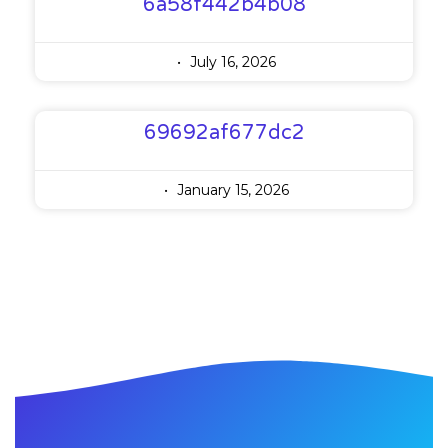
6a58f442b4b08
July 16, 2026
69692af677dc2
January 15, 2026