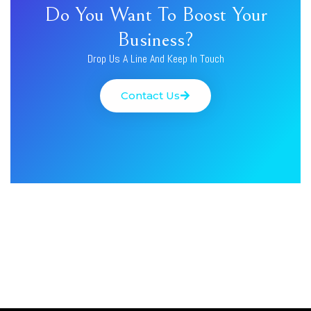
Do You Want To Boost Your
Business?
Drop Us A Line And Keep In Touch
Contact Us